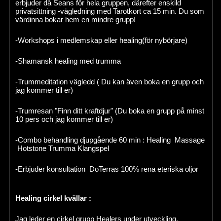
erbjuder då Seans för hela gruppen, därefter enskild
privatsittning -vägledning med Tarotkort ca 15 min. Du som
värdinna bokar hem en mindre grupp!
-Workshops i medlemskap eller healing(för nybörjare)
-Shamansk healing med trumma
-Trummeditation vägledd ( Du kan även boka en grupp och
jag kommer till er)
-Trumresan "Finn ditt kraftdjur" (Du boka en grupp på minst
10 pers och jag kommer till er)
-Combo behandling djupgående 60 min : Healing Massage
Hotstone Trumma Klangspel
-Erbjuder konsultation DoTerras 100% rena eteriska oljor
Healing cirkel kvällar :
Jag leder en cirkel grupp Healers under utveckling.