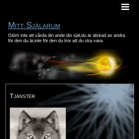
HEM
FOTOGALLERI
Mitt Själarum
VAD JAG KAN ERBJUDA
Glöm inte att vårda din ande din själ,du är älskad av andra
för den du är,inte för den du tror att du ska vara.
OM MIG
KONTAKTA
Tjänster