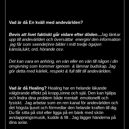
Vad är då En kväll med andevärlden?
Bevis att livet faktiskt går vidare efter döden...
Jag länkar
upp till andevärlden och översättar energin/ den information
jag får som
seende(inre bilder i mitt tredje öga)en
känsla,lukt, ord, hörande osv.
Det kan vara en anhörig, en vän eller en vän till någon i din
omgivning som kommer igenom & lämnar budskap.
Jag
gör detta med kärlek, respekt & full tillit till andevärlden.
Vad är då Healing?
Healing har en helande läkande
välgörande effekt på kropp,sinne och själ.
Den kan hjälpa
och lindra dina problem både mentalt emotionellt och
fysiskt.
Jag arbetar som en ren kanal för andevärlden och
det högsta ljuset och förmedlar den helande kraften till dig.
Du får sitta på stol eller ligga på en bänk med skön
avslappningsmusik, kudde & filt . Jag lägger händerna på
dina axlar.