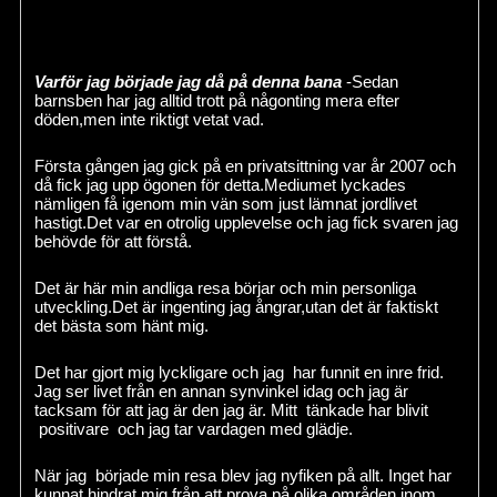
Varför jag började jag då på denna bana
-Sedan
barnsben har jag alltid trott på någonting mera efter
döden,men inte riktigt vetat vad.
Första gången jag gick på en privatsittning var år 2007 och
då fick jag upp ögonen för detta.Mediumet lyckades
nämligen få igenom min vän som just lämnat jordlivet
hastigt.Det var en otrolig upplevelse och jag fick svaren jag
behövde för att förstå.
Det är här min andliga resa börjar och min personliga
utveckling.Det är ingenting jag ångrar,utan det är faktiskt
det bästa som hänt mig.
Det har gjort mig lyckligare och jag har funnit en inre frid.
Jag ser livet från en annan synvinkel idag och jag är
tacksam för att jag är den jag är. Mitt tänkade har blivit
positivare och jag tar vardagen med glädje.
När jag började min resa blev jag nyfiken på allt. Inget har
kunnat hindrat mig från att prova på olika områden inom