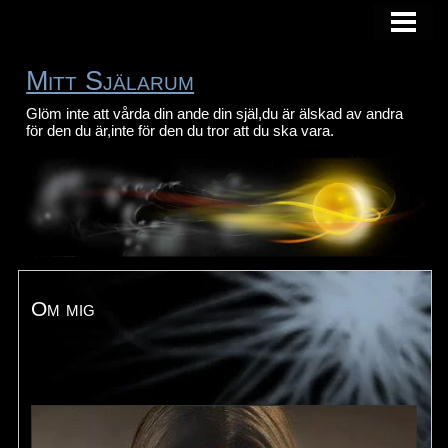
HEM
FOTOGALLERI
Mitt Själarum
VAD JAG KAN ERBJUDA
Glöm inte att vårda din ande din själ,du är älskad av andra
för den du är,inte för den du tror att du ska vara.
OM MIG
KONTAKTA
Om mig