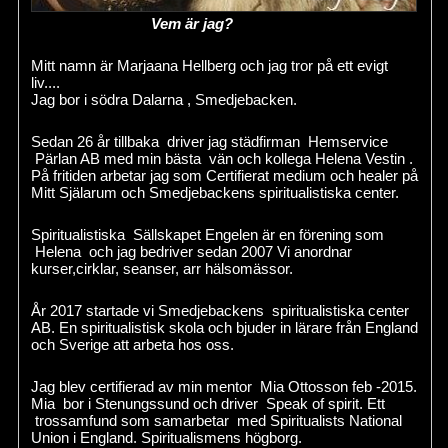
Vem är jag?
Mitt namn är Marjaana Hellberg och jag tror på ett evigt
liv....
Jag bor i södra Dalarna , Smedjebacken.
Sedan 26 år tillbaka driver jag städfirman Hemservice
Pärlan AB med min bästa vän och kollega Helena Vestin .
På fritiden arbetar jag som Certifierat medium och healer på
Mitt Själarum och Smedjebackens spiritualistiska center.
Spiritualistiska Sällskapet Engelen är en förening som
Helena och jag bedriver sedan 2007 Vi anordnar
kurser,cirklar, seanser, arr hälsomässor.
År 2017 startade vi Smedjebackens spiritualistiska center
AB. En spiritualistisk skola och bjuder in lärare från England
och Sverige att arbeta hos oss.
Jag blev certifierad av min mentor Mia Ottosson feb -2015.
Mia bor i Stenungssund och driver Speak of spirit. Ett
trossamfund som samarbetar med Spiritualists National
Union i England. Spiritualismens högborg.