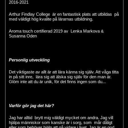
2016-2021
Arthur Findlay College är en fantastisk plats att utbildas på
med väldigt hög kvalite på lärarnas utbildning.
Aroma touch certifierad 2019 av Lenka Markova &
Susanna Oden
Personlig utveckling
Det viktigaste av allt är att lära känna sig själv. Att våga titta
in på sitt inre, lära sig att älska sig själv för den man är.
Glöm inte att du är unik, för det finns ingen som du...
Varför gör jag det här?
Jag har alltid brytt mig väldigt mycket om andra. Jag vill
hjälpa människor som kanske är i sorg, som mår dåligt
eller som behöver hjälp att gå vidare i livet. Jag är en god